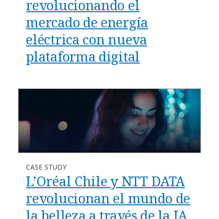
revolucionando el
mercado de energía
eléctrica con nueva
plataforma digital
CASE STUDY
L’Oréal Chile y NTT DATA
revolucionan el mundo de
la belleza a través de la IA