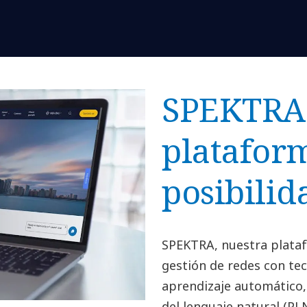
SPEKTRA
platafor
posibilid
SPEKTRA, nuestra plataf
gestión de redes con te
aprendizaje automático
del lenguaje natural (PL