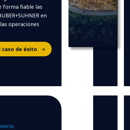
 forma fiable las
 HUBER+SUHNER en
 las operaciones
l caso de éxito
RVICES