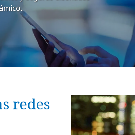
námico.
s redes