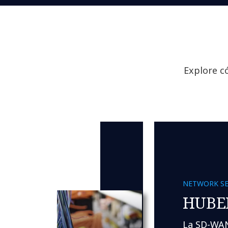
Explore c
NETWORK SE
HUBE
La SD-WAN