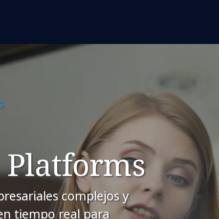
S
 Platforms
resariales complejos y
 en tiempo real para