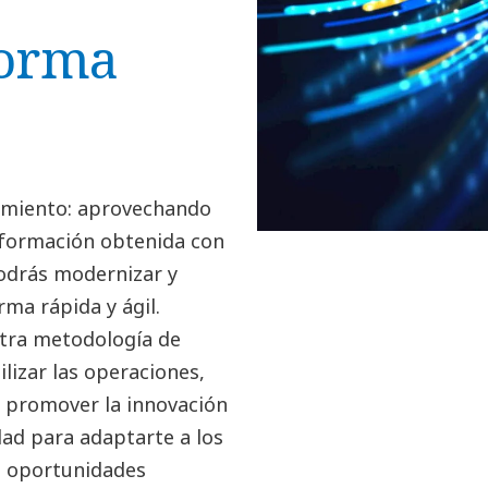
forma
amiento: aprovechando
información obtenida con
odrás modernizar y
rma rápida y ágil.
stra metodología de
lizar las operaciones,
 y promover la innovación
dad para adaptarte a los
s oportunidades