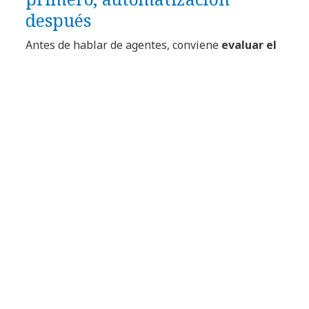
después
Antes de hablar de agentes, conviene
evaluar el
nivel de madurez de la arquitectura
en la
organización: gobernanza, estándares, mapa de
capacidades, inventario de aplicaciones,
dependencias y criterios de decisión. El siguiente
paso es operarla con un
modelo y capacidades
que permitan mantener la información viva y
accionable.
Cuando se tienen esos fundamentos (y datos
confiables), un enfoque pragmático es incorporar
un
copiloto/agente “architecture-aware”
para
aumentar la velocidad y la consistencia de las
decisiones. Este puede:
Evaluar propuestas y diseños