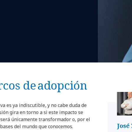
cos de adopción
tiva es ya indiscutible, y no cabe duda de
sión gira en torno a si este impacto se
i será únicamente transformador o, por el
José
as bases del mundo que conocemos.