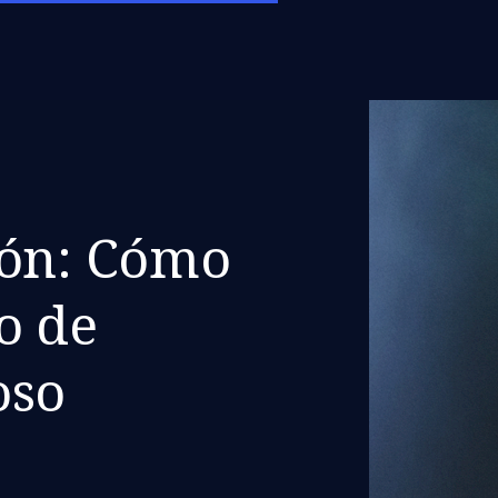
ión: Cómo
o de
oso