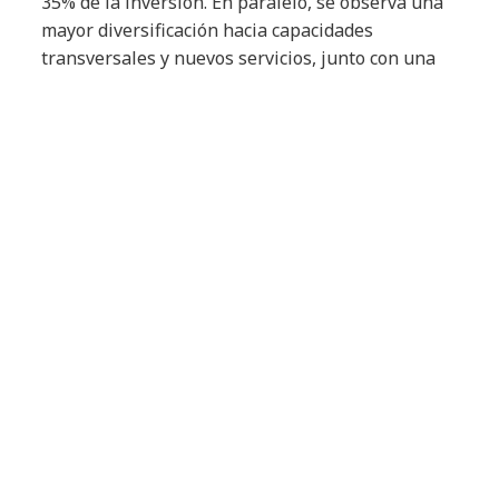
35% de la inversión. En paralelo, se observa una
mayor diversificación hacia capacidades
transversales y nuevos servicios, junto con una
fuerte apuesta tecnológica en hidrógeno, captura
y almacenamiento de carbono, combustibles
sintéticos, biocombustibles y digitalización
industrial. Este patrón de inversión no responde
solo a objetivos ambientales, sino a la búsqueda
de ventajas competitivas sostenibles, nuevas
cadenas de valor y una mayor resiliencia frente a
riesgos regulatorios y geopolíticos, configurando
una cartera más equilibrada donde innovación y
escalabilidad avanzan en conjunto.
“El sector energético atraviesa una
transformación profunda que exige una mirada
integral: tecnología, personas y sostenibilidad
deben avanzar de forma coordinada para
generar impacto real y sostenible en el tiempo”
,