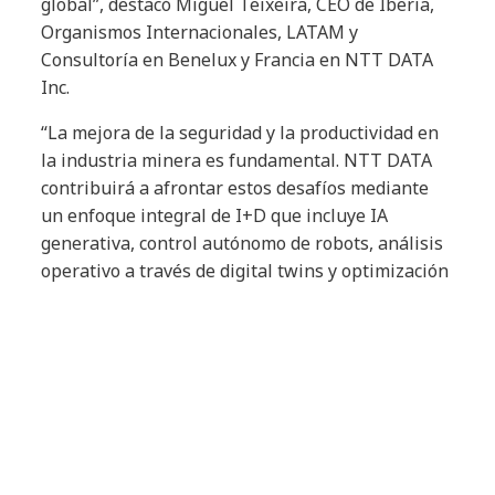
global”, destacó Miguel Teixeira, CEO de Iberia,
Organismos Internacionales, LATAM y
Consultoría en Benelux y Francia en NTT DATA
Inc.
“La mejora de la seguridad y la productividad en
la industria minera es fundamental. NTT DATA
contribuirá a afrontar estos desafíos mediante
un enfoque integral de I+D que incluye IA
generativa, control autónomo de robots, análisis
operativo a través de digital twins y optimización
de procesos con computación cuántica”, agregó
Yutaka Sasaki, presidente y CEO de NTT DATA.
“Esperamos avanzar juntos en el desarrollo de
soluciones tangibles”.
El acuerdo establece una estructura de
gobernanza compuesta por comités estratégicos
y equipos técnicos responsables de identificar