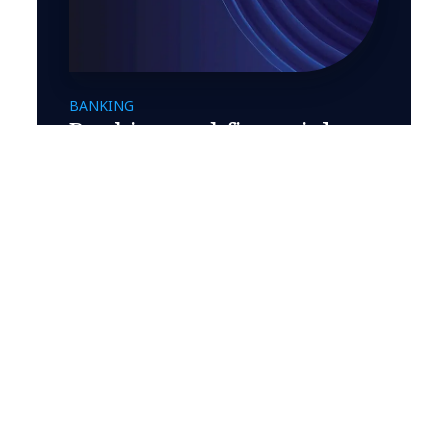
BANKING
Banking and financial
services
Moderniza tus arquitecturas,
gestiona tus aplicaciones y
transforma tus experiencias de
cliente con soluciones tecnológicas
digitales para los servicios
bancarios y financieros.
Descubre más