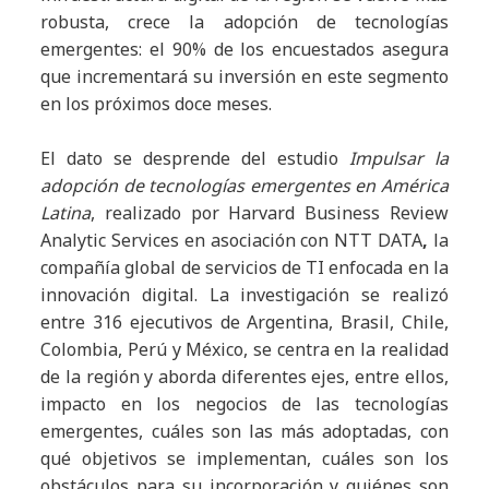
robusta, crece la adopción de tecnologías
emergentes: el 90% de los encuestados asegura
que incrementará su inversión en este segmento
en los próximos doce meses.
El dato se desprende del estudio
Impulsar la
adopción de tecnologías emergentes en América
Latina
, realizado
por Harvard Business Review
Analytic Services en asociación con
NTT DATA
,
la
compa
ñía global de servicios de TI enfocada en la
innovació
n digital.
La investigación se realiz
ó
entre 316 ejecutivos
de Argentina, Brasil, Chile,
Colombia, Per
ú y M
é
xico
, se centra en la realidad
de la región y aborda diferentes ejes, entre ellos,
impacto en los negocios de las tecnologías
emergentes, cuáles son las más adoptadas, con
qué objetivos se implementan, cuáles son los
obstáculos para su incorporación y quiénes son