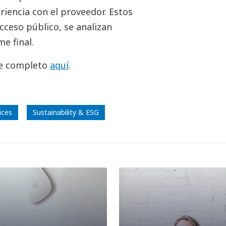
iencia con el proveedor. Estos
cceso público, se analizan
e final.
me completo
aquí
.
ices
Sustainability & ESG