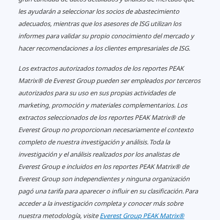
les ayudarán a seleccionar los socios de abastecimiento
adecuados, mientras que los asesores de ISG utilizan los
informes para validar su propio conocimiento del mercado y
hacer recomendaciones a los clientes empresariales de ISG.󠀲󠀡󠀧󠀠󠀳
Los extractos autorizados tomados de los reportes PEAK
Matrix® de Everest Group pueden ser empleados por terceros
La IA empresarial se enfrenta a
autorizados para su uso en sus propias actividades de
un límite: una investigación de
marketing, promoción y materiales complementarios.
Los
NTT DATA revela restricciones
extractos seleccionados de los reportes PEAK Matrix® de
arquitectónicas a medida que se
Everest Group no proporcionan necesariamente el contexto
intensifican los requisitos de
completo de nuestra investigación y análisis. Toda la
privacidad y soberanía
investigación y el análisis realizados por los analistas de
Everest Group e incluidos en los reportes PEAK Matrix® de
Everest Group son independientes y ninguna organización
pagó una tarifa para aparecer o influir en su clasificación. Para
acceder a la investigación completa y conocer más sobre
nuestra metodología, visite
Everest Group PEAK Matrix®